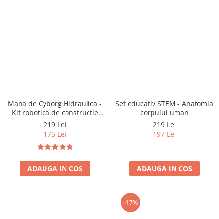
Mana de Cyborg Hidraulica -
Set educativ STEM - Anatomia
Kit robotica de constructie
corpului uman
(RO)
219 Lei
219 Lei
175 Lei
197 Lei
ADAUGA IN COS
ADAUGA IN COS
-17%