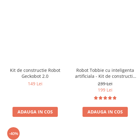
Kit de constructie Robot
Robot Tobbie cu inteligenta
Geckobot 2.0
artificiala - Kit de constructie
(RO)
149 Lei
239 Lei
199 Lei
ADAUGA IN COS
ADAUGA IN COS
-40%