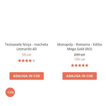
Vezi toate produsele STEM
Jocuri pentru o persoana
Jocuri pentru 2 persoane
Game cunoscute
Alias
Carcassonne
Catan
Cluedo
Testoasele Ninja - macheta
Monopoly - Romania - Editia
Dixit
Leonardo 4D
Mega Gold (RO)
Monopoly
59 Lei
239 Lei
Orchard Games
199 Lei
Jocuri cooperative
Carti de joc
ADAUGA IN COS
ADAUGA IN COS
Jocuri de masa
Jocuri de societate in limba
romana
-13%
Vezi toate jocurile de societate