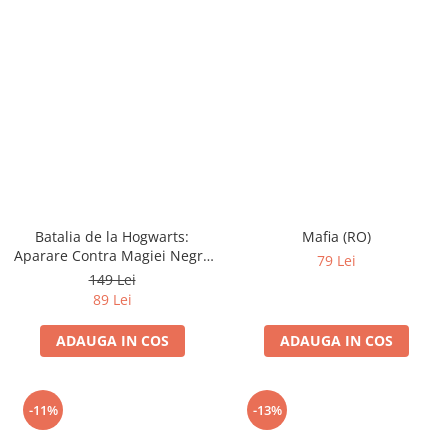
Batalia de la Hogwarts:
Mafia (RO)
Aparare Contra Magiei Negre
79 Lei
(RO)
149 Lei
89 Lei
ADAUGA IN COS
ADAUGA IN COS
-11%
-13%