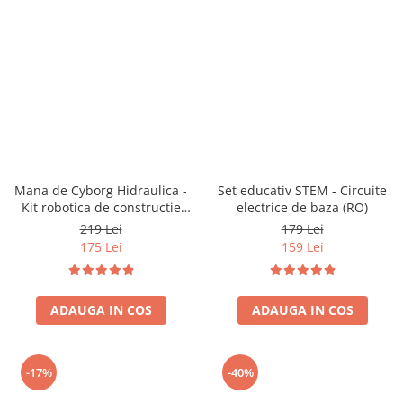
Mana de Cyborg Hidraulica -
Set educativ STEM - Circuite
Kit robotica de constructie
electrice de baza (RO)
(RO)
219 Lei
179 Lei
175 Lei
159 Lei
ADAUGA IN COS
ADAUGA IN COS
-17%
-40%