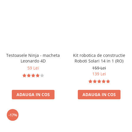
Jocuri pentru o persoana
Vezi toate produsele STEM
Jocuri pentru 2 persoane
Game cunoscute
Alias
Carcassonne
Catan
Cluedo
Testoasele Ninja - macheta
Kit robotica de constructie
Dixit
Leonardo 4D
Roboti Solari 14 in 1 (RO)
Monopoly
59 Lei
159 Lei
Orchard Games
139 Lei
Jocuri cooperative
Carti de joc
ADAUGA IN COS
ADAUGA IN COS
Jocuri de masa
Jocuri de societate in limba
romana
-17%
Vezi toate jocurile de societate