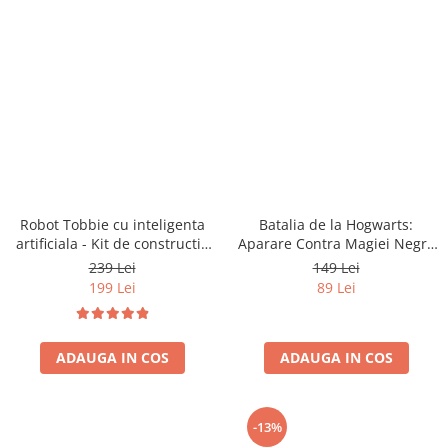
Robot Tobbie cu inteligenta
Batalia de la Hogwarts:
artificiala - Kit de constructie
Aparare Contra Magiei Negre
(RO)
(RO)
239 Lei
149 Lei
199 Lei
89 Lei
ADAUGA IN COS
ADAUGA IN COS
-13%