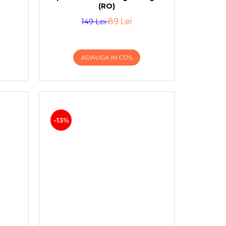
(RO)
89 Lei
149 Lei
ADAUGA IN COS
-13%