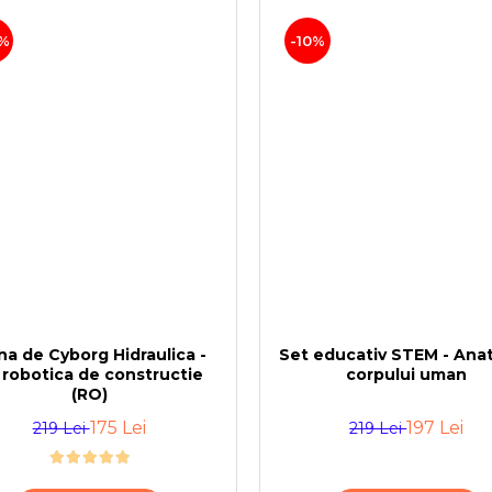
%
-10%
a de Cyborg Hidraulica -
Set educativ STEM - Ana
t robotica de constructie
corpului uman
(RO)
175 Lei
197 Lei
219 Lei
219 Lei