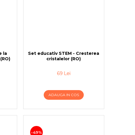
e la
Set educativ STEM - Cresterea
 (RO)
cristalelor (RO)
69 Lei
ADAUGA IN COS
-49%