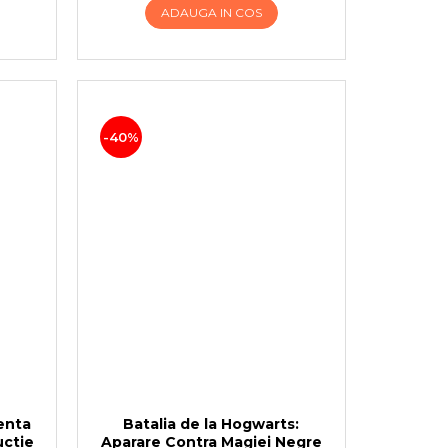
ADAUGA IN COS
-40%
enta
Batalia de la Hogwarts:
uctie
Aparare Contra Magiei Negre