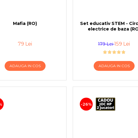
Mafia (RO)
Set educativ STEM - Cir
electrice de baza (RO
79 Lei
159 Lei
179 Lei
ADAUGA IN COS
ADAUGA IN COS
%
-26%