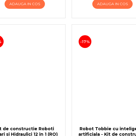
ADAUGA IN COS
ADAUGA IN COS
%
-17%
t de constructie Roboti
Robot Tobbie cu intelig
ri si Hidraulici 12 in 1 (RO)
artificiala - Kit de constr