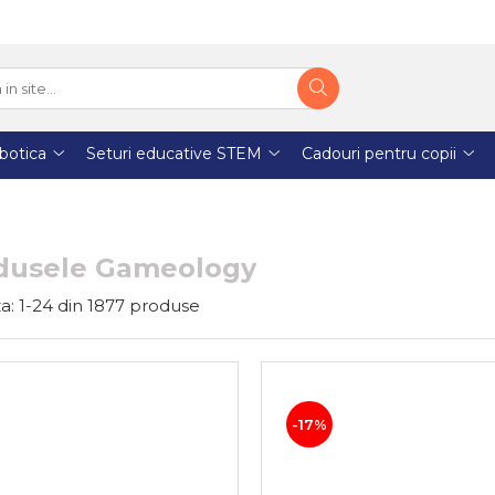
botica
Seturi educative STEM
Cadouri pentru copii
dusele Gameology
a:
1-
24
din
1877
produse
-17%