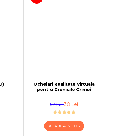
O)
Ochelari Realitate Virtuala
pentru Cronicile Crimei
30 Lei
59 Lei
ADAUGA IN COS