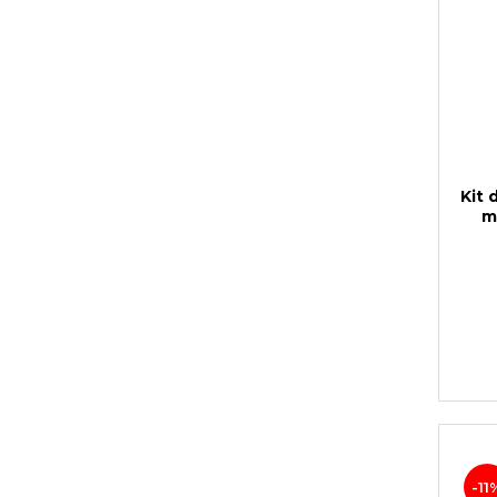
Kit 
m
-11