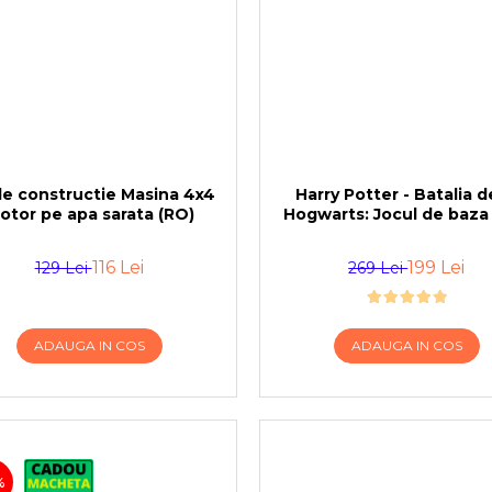
de constructie Masina 4x4
Harry Potter - Batalia d
otor pe apa sarata (RO)
Hogwarts: Jocul de baza
116 Lei
199 Lei
129 Lei
269 Lei
ADAUGA IN COS
ADAUGA IN COS
%