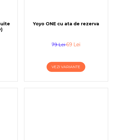
cuite
Yoyo ONE cu ata de rezerva
)
69 Lei
79 Lei
VEZI VARIANTE