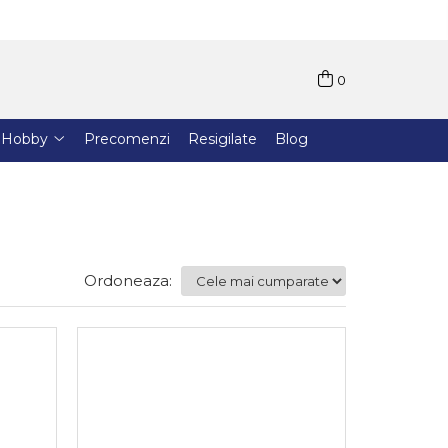
0
Hobby
Precomenzi
Resigilate
Blog
Ordoneaza: