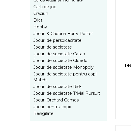
Cards Against Humanity
Jocuri pentru 2 persoane
Carti de joc
Game cunoscute
Craciun
Alias
Dixit
Carcassonne
Hobby
Catan
Jocuri & Cadouri Harry Potter
Cluedo
Jocuri de perspicacitate
Dixit
Jocuri de societate
Jocuri de societate Catan
Monopoly
Jocuri de societate Cluedo
Orchard Games
Te
Jocuri de societate Monopoly
Jocuri cooperative
Jocuri de societate pentru copii
Carti de joc
Match
Jocuri de masa
Jocuri de societate Risk
Jocuri de societate Trivial Pursuit
Jocuri de societate in limba
Jocuri Orchard Games
romana
Jocuri pentru copii
Vezi toate jocurile de societate
Resigilate