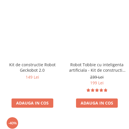
Kit de constructie Robot
Robot Tobbie cu inteligenta
Geckobot 2.0
artificiala - Kit de constructie
(RO)
149 Lei
239 Lei
199 Lei
ADAUGA IN COS
ADAUGA IN COS
-40%