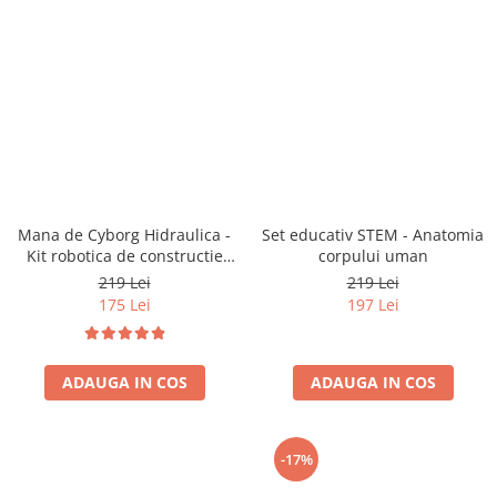
Mana de Cyborg Hidraulica -
Set educativ STEM - Anatomia
Kit robotica de constructie
corpului uman
(RO)
219 Lei
219 Lei
175 Lei
197 Lei
ADAUGA IN COS
ADAUGA IN COS
-17%