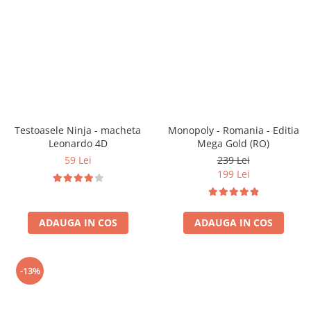
Vezi toate produsele STEM
Jocuri pentru o persoana
Jocuri pentru 2 persoane
Game cunoscute
Alias
Carcassonne
Catan
Cluedo
Testoasele Ninja - macheta
Monopoly - Romania - Editia
Dixit
Leonardo 4D
Mega Gold (RO)
Monopoly
59 Lei
239 Lei
Orchard Games
199 Lei
Jocuri cooperative
Carti de joc
ADAUGA IN COS
ADAUGA IN COS
Jocuri de masa
Jocuri de societate in limba
romana
-13%
Vezi toate jocurile de societate