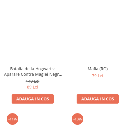
Batalia de la Hogwarts:
Mafia (RO)
Aparare Contra Magiei Negre
79 Lei
(RO)
149 Lei
89 Lei
ADAUGA IN COS
ADAUGA IN COS
-11%
-13%