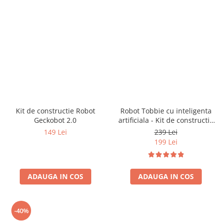
Kit de constructie Robot
Robot Tobbie cu inteligenta
Geckobot 2.0
artificiala - Kit de constructie
(RO)
149 Lei
239 Lei
199 Lei
ADAUGA IN COS
ADAUGA IN COS
-40%