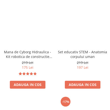
Mana de Cyborg Hidraulica -
Set educativ STEM - Anatomia
Kit robotica de constructie
corpului uman
(RO)
219 Lei
219 Lei
175 Lei
197 Lei
ADAUGA IN COS
ADAUGA IN COS
-17%