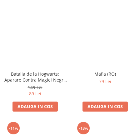
Batalia de la Hogwarts:
Mafia (RO)
Aparare Contra Magiei Negre
79 Lei
(RO)
149 Lei
89 Lei
ADAUGA IN COS
ADAUGA IN COS
-11%
-13%