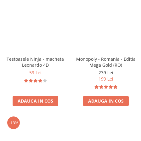
Vezi toate produsele STEM
Jocuri pentru o persoana
Jocuri pentru 2 persoane
Game cunoscute
Alias
Carcassonne
Catan
Cluedo
Testoasele Ninja - macheta
Monopoly - Romania - Editia
Dixit
Leonardo 4D
Mega Gold (RO)
Monopoly
59 Lei
239 Lei
Orchard Games
199 Lei
Jocuri cooperative
Carti de joc
ADAUGA IN COS
ADAUGA IN COS
Jocuri de masa
Jocuri de societate in limba
romana
-13%
Vezi toate jocurile de societate