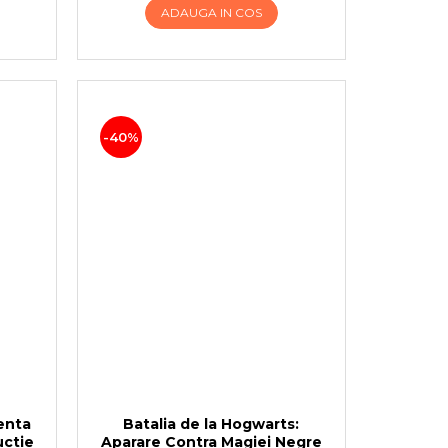
ADAUGA IN COS
-40%
enta
Batalia de la Hogwarts:
uctie
Aparare Contra Magiei Negre