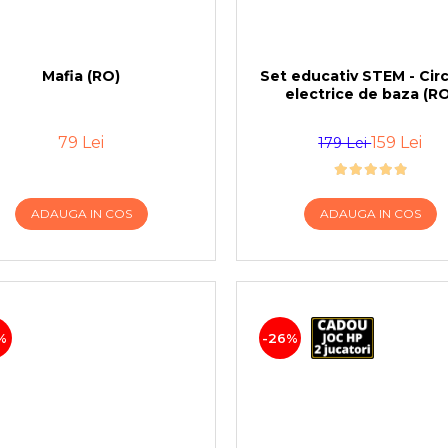
Mafia (RO)
Set educativ STEM - Cir
electrice de baza (RO
79 Lei
159 Lei
179 Lei
ADAUGA IN COS
ADAUGA IN COS
%
-26%