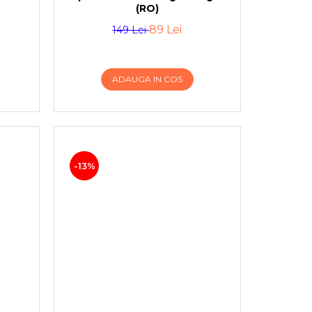
(RO)
89 Lei
149 Lei
ADAUGA IN COS
-13%