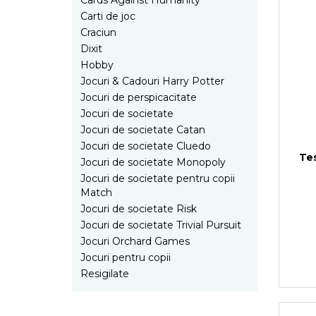
Cards Against Humanity
Jocuri pentru 2 persoane
Carti de joc
Game cunoscute
Craciun
Alias
Dixit
Carcassonne
Hobby
Catan
Jocuri & Cadouri Harry Potter
Cluedo
Jocuri de perspicacitate
Dixit
Jocuri de societate
Jocuri de societate Catan
Monopoly
Jocuri de societate Cluedo
Orchard Games
Te
Jocuri de societate Monopoly
Jocuri cooperative
Jocuri de societate pentru copii
Carti de joc
Match
Jocuri de masa
Jocuri de societate Risk
Jocuri de societate Trivial Pursuit
Jocuri de societate in limba
Jocuri Orchard Games
romana
Jocuri pentru copii
Vezi toate jocurile de societate
Resigilate