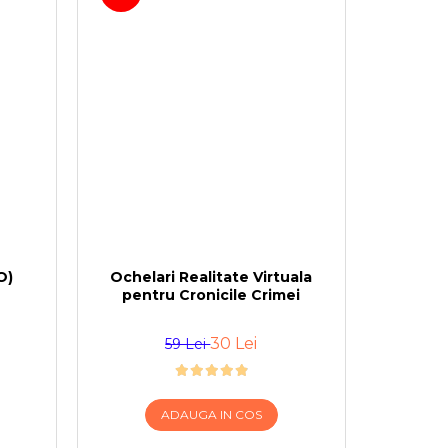
O)
Ochelari Realitate Virtuala
pentru Cronicile Crimei
30 Lei
59 Lei
ADAUGA IN COS