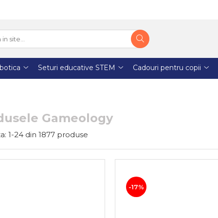
botica
Seturi educative STEM
Cadouri pentru copii
dusele Gameology
a:
1-
24
din
1877
produse
-17%