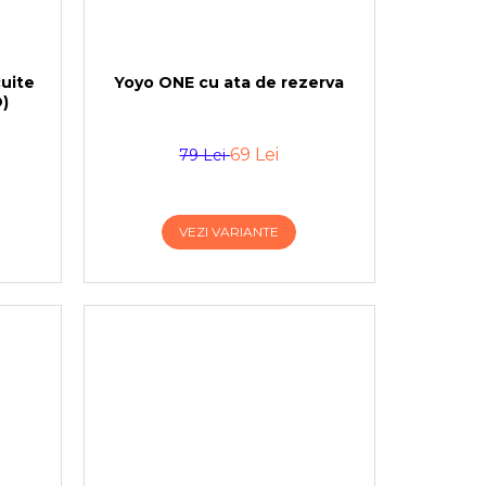
cuite
Yoyo ONE cu ata de rezerva
)
69 Lei
79 Lei
VEZI VARIANTE