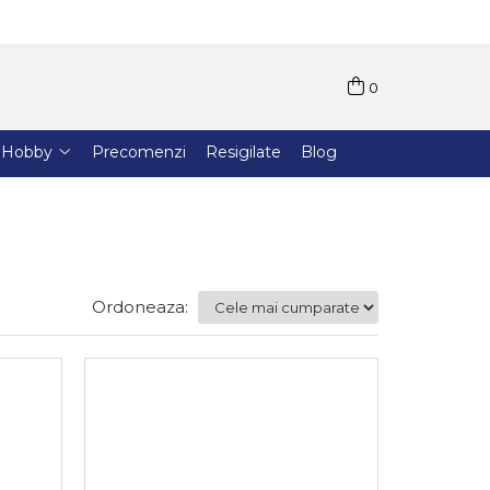
0
Hobby
Precomenzi
Resigilate
Blog
Ordoneaza: