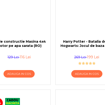
de constructie Masina 4x4
Harry Potter - Batalia d
otor pe apa sarata (RO)
Hogwarts: Jocul de baza
116 Lei
199 Lei
129 Lei
269 Lei
ADAUGA IN COS
ADAUGA IN COS
%