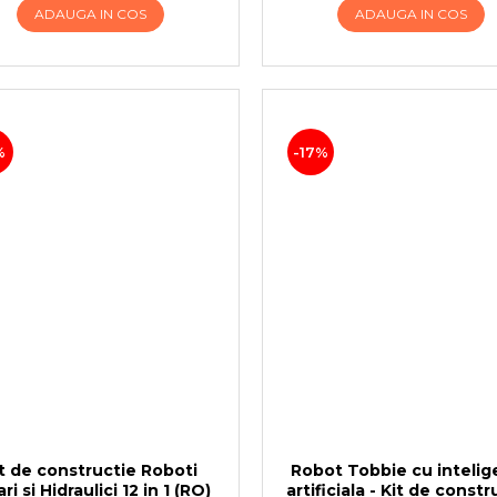
ADAUGA IN COS
ADAUGA IN COS
%
-17%
t de constructie Roboti
Robot Tobbie cu intelig
ri si Hidraulici 12 in 1 (RO)
artificiala - Kit de constr