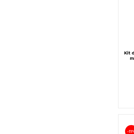
Kit 
m
-11