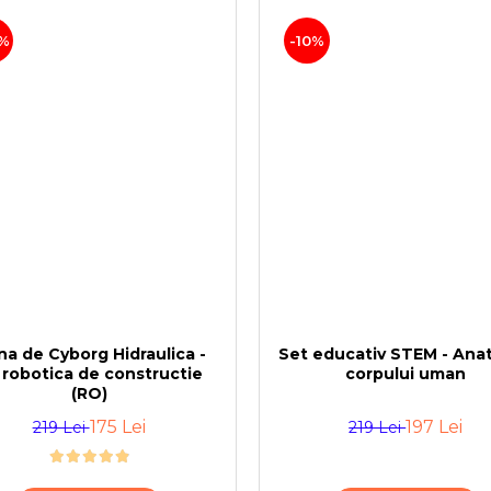
%
-10%
a de Cyborg Hidraulica -
Set educativ STEM - Ana
t robotica de constructie
corpului uman
(RO)
175 Lei
197 Lei
219 Lei
219 Lei