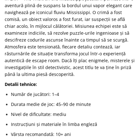
aventură plină de suspans la bordul unui vapor elegant care
navighează pe iconicul fluviu Mississippi. O crimă a fost
comisă, un obiect valoros a fost furat, iar suspecții se află
chiar acolo, în mijlocul călătoriei. Misiunea echipei este să
examineze indiciile, să rezolve puzzle-urile ingenioase și să
descifreze codurile ascunse înainte ca timpul să se scurgă.
Atmosfera este tensionată, fiecare detaliu contează, iar
răsturnările de situație transforma jocul într-o experiență
autentică de escape room. Dacă îți plac enigmele, misterele și
investigațiile în stil detectivistic, acest titlu te va ține în priză
până la ultima piesă descoperită.
Detalii tehnice:
Număr de jucători: 1–4
Durata medie de joc: 45–90 de minute
Nivel de dificultate: mediu
Instrucțiuni și materiale în limba engleză
Vârsta recomandată: 10+ ani