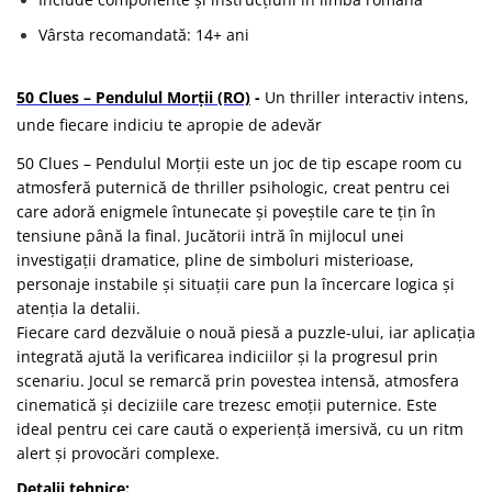
Vârsta recomandată: 14+ ani
50 Clues – Pendulul Morții (RO)
-
Un thriller interactiv intens,
unde fiecare indiciu te apropie de adevăr
50 Clues – Pendulul Morții este un joc de tip escape room cu
atmosferă puternică de thriller psihologic, creat pentru cei
care adoră enigmele întunecate și poveștile care te țin în
tensiune până la final. Jucătorii intră în mijlocul unei
investigații dramatice, pline de simboluri misterioase,
personaje instabile și situații care pun la încercare logica și
atenția la detalii.
Fiecare card dezvăluie o nouă piesă a puzzle-ului, iar aplicația
integrată ajută la verificarea indiciilor și la progresul prin
scenariu. Jocul se remarcă prin povestea intensă, atmosfera
cinematică și deciziile care trezesc emoții puternice. Este
ideal pentru cei care caută o experiență imersivă, cu un ritm
alert și provocări complexe.
Detalii tehnice: