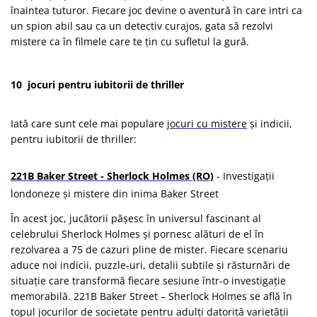
înaintea tuturor. Fiecare joc devine o aventură în care intri ca
un spion abil sau ca un detectiv curajos, gata să rezolvi
mistere ca în filmele care te țin cu sufletul la gură.
10 jocuri pentru iubitorii de thriller
Iată care sunt cele mai populare
jocuri cu mistere
și indicii,
pentru iubitorii de thriller:
221B Baker Street - Sherlock Holmes (RO)
- Investigații
londoneze și mistere din inima Baker Street
În acest joc, jucătorii pășesc în universul fascinant al
celebrului Sherlock Holmes și pornesc alături de el în
rezolvarea a 75 de cazuri pline de mister. Fiecare scenariu
aduce noi indicii, puzzle-uri, detalii subtile și răsturnări de
situație care transformă fiecare sesiune într-o investigație
memorabilă. 221B Baker Street – Sherlock Holmes se află în
topul jocurilor de societate pentru adulți datorită varietății