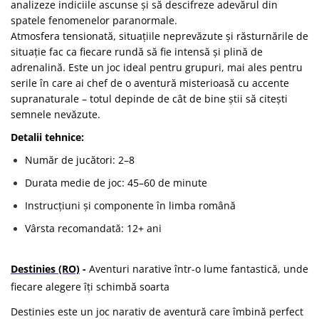
analizeze indiciile ascunse și să descifreze adevărul din
spatele fenomenelor paranormale.
Atmosfera tensionată, situațiile neprevăzute și răsturnările de
situație fac ca fiecare rundă să fie intensă și plină de
adrenalină. Este un joc ideal pentru grupuri, mai ales pentru
serile în care ai chef de o aventură misterioasă cu accente
supranaturale – totul depinde de cât de bine știi să citești
semnele nevăzute.
Detalii tehnice:
Număr de jucători: 2–8
Durata medie de joc: 45–60 de minute
Instrucțiuni și componente în limba română
Vârsta recomandată: 12+ ani
Destinies (RO)
-
Aventuri narative într-o lume fantastică, unde
fiecare alegere îți schimbă soarta
Destinies este un joc narativ de aventură care îmbină perfect