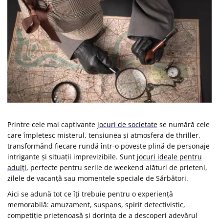
Vezi toate produsele STEM
Jocuri pentru o persoana
Jocuri pentru 2 persoane
Game cunoscute
Alias
Carcassonne
Catan
Cluedo
Dixit
Monopoly
Orchard Games
Printre cele mai captivante
jocuri de societate
se numără cele
Jocuri cooperative
care împletesc misterul, tensiunea și atmosfera de thriller,
transformând fiecare rundă într-o poveste plină de personaje
Carti de joc
intrigante și situații imprevizibile. Sunt
jocuri ideale pentru
Jocuri de masa
adulți
, perfecte pentru serile de weekend alături de prieteni,
zilele de vacanță sau momentele speciale de Sărbători.
Jocuri de societate in limba
romana
Aici se adună tot ce îți trebuie pentru o experiență
Vezi toate jocurile de societate
memorabilă: amuzament, suspans, spirit detectivistic,
competiție prietenoasă și dorința de a descoperi adevărul