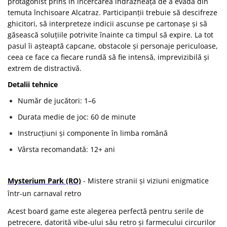
protagonist prins în încercarea îndrăzneață de a evada din
temuta închisoare Alcatraz. Participanții trebuie să descifreze
ghicitori, să interpreteze indicii ascunse pe cartonașe și să
găsească soluțiile potrivite înainte ca timpul să expire. La tot
pasul îi așteaptă capcane, obstacole și personaje periculoase,
ceea ce face ca fiecare rundă să fie intensă, imprevizibilă și
extrem de distractivă.
Detalii tehnice
Număr de jucători: 1–6
Durata medie de joc: 60 de minute
Instrucțiuni și componente în limba română
Vârsta recomandată: 12+ ani
Mysterium Park (RO)
- Mistere stranii și viziuni enigmatice
într-un carnaval retro
Acest board game este alegerea perfectă pentru serile de
petrecere, datorită vibe-ului său retro și farmecului circurilor