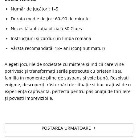
Număr de jucători: 1–5
Durata medie de joc: 60–90 de minute
Necesită aplicația oficială 50 Clues
Instrucțiuni și carduri în limba română
Vârsta recomandată: 18+ ani (conținut matur)
Alegeți jocurile de societate cu mistere și indicii care vi se
potrivesc și transformați serile petrecute cu prietenii sau
familia în momente pline de suspans și voie bună. Rezolvați
enigme, descoperiți răsturnări de situație și bucurați-vă de o
experiență captivantă, perfectă pentru pasionații de thrillere
și povești imprevizibile.
POSTAREA URMATOARE