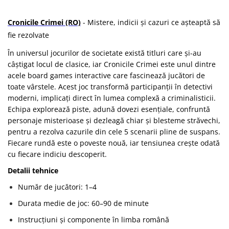
Cronicile Crimei (RO)
- Mistere, indicii și cazuri ce așteaptă să
fie rezolvate
În universul jocurilor de societate există titluri care și-au
câștigat locul de clasice, iar Cronicile Crimei este unul dintre
acele board games interactive care fascinează jucători de
toate vârstele. Acest joc transformă participanții în detectivi
moderni, implicați direct în lumea complexă a criminalisticii.
Echipa explorează piste, adună dovezi esențiale, confruntă
personaje misterioase și dezleagă chiar și blesteme străvechi,
pentru a rezolva cazurile din cele 5 scenarii pline de suspans.
Fiecare rundă este o poveste nouă, iar tensiunea crește odată
cu fiecare indiciu descoperit.
Detalii tehnice
Număr de jucători: 1–4
Durata medie de joc: 60–90 de minute
Instrucțiuni și componente în limba română