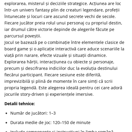
explorarea, misterul și deciziile strategice. Acțiunea are loc
într-un univers fantasy plin de creaturi legendare, profeții
întunecate și locuri care ascund secrete vechi de secole.
Fiecare jucător preia rolul unui personaj cu propriul destin,
iar drumul către victorie depinde de alegerile făcute pe
parcursul poveștii.
Jocul se bazează pe o combinație între elementele clasice de
board game și o aplicație interactivă care aduce scenariile la
viață prin narare, efecte vizuale și situații dinamice.
Explorarea hărții, interacțiunea cu obiecte și personaje,
precum și descifrarea indiciilor duc la evoluția destinului
fiecărui participant. Fiecare sesiune este diferită,
imprevizibilă și plină de momente în care simți că scrii
propria legendă. Este alegerea ideală pentru cei care adoră
jocurile story-driven și experiențele imersive.
Detalii tehnice:
Număr de jucători: 1–3
Durata medie de joc: 120–150 de minute
Include componente și instrucțiuni în limba română