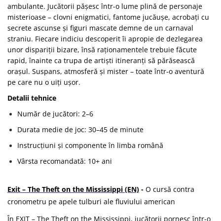
ambulante. Jucătorii pășesc într-o lume plină de personaje
misterioase – clovni enigmatici, fantome jucăușe, acrobați cu
secrete ascunse și figuri mascate demne de un carnaval
straniu. Fiecare indiciu descoperit îi apropie de dezlegarea
unor dispariții bizare, însă raționamentele trebuie făcute
rapid, înainte ca trupa de artiști itineranți să părăsească
orașul. Suspans, atmosferă și mister – toate într-o aventură
pe care nu o uiți ușor.
Detalii tehnice
Număr de jucători: 2–6
Durata medie de joc: 30–45 de minute
Instrucțiuni și componente în limba română
Vârsta recomandată: 10+ ani
Exit – The Theft on the Mississippi (EN)
-
O cursă contra
cronometru pe apele tulburi ale fluviului american
În EXIT – The Theft on the Mississippi, jucătorii pornesc într-o