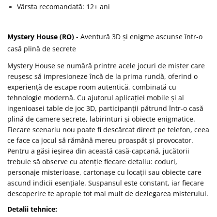
Vârsta recomandată: 12+ ani
Mystery House (RO)
- Aventură 3D și enigme ascunse într-o
casă plină de secrete
Mystery House se numără printre acele
jocuri de miste
r care
reușesc să impresioneze încă de la prima rundă, oferind o
experiență de escape room autentică, combinată cu
tehnologie modernă. Cu ajutorul aplicației mobile și al
ingenioasei table de joc 3D, participanții pătrund într-o casă
plină de camere secrete, labirinturi și obiecte enigmatice.
Fiecare scenariu nou poate fi descărcat direct pe telefon, ceea
ce face ca jocul să rămână mereu proaspăt și provocator.
Pentru a găsi ieșirea din această casă-capcană, jucătorii
trebuie să observe cu atenție fiecare detaliu: coduri,
personaje misterioase, cartonașe cu locații sau obiecte care
ascund indicii esențiale. Suspansul este constant, iar fiecare
descoperire te apropie tot mai mult de dezlegarea misterului.
Detalii tehnice: