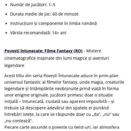
Număr de jucători: 1–5
Durata medie de joc: 60 de minute
Instrucțiuni și componente în limba română
Vârsta recomandată: 14+ ani
Povești întunecate: Filme Fantasy (RO)
- Mistere
cinematografice inspirate din lumi magice și aventuri
legendare
Acest titlu din seria Povești Întunecate aduce în prim-plan
universul fantastic al filmelor fantasy, unde magia, creaturile
legendare și întâmplările neobișnuite prind viață în forma
unor enigme originale. Jucătorii primesc doar o situație
inițială – întunecată, ciudată sau aparent imposibilă – și
trebuie să descopere adevărul din spatele ei punând
întrebări istețe, la care se răspunde doar cu „da”, „nu” sau
„nu contează”.
Fiecare carte ascunde o poveste cu twist-uri, iar atmosfera