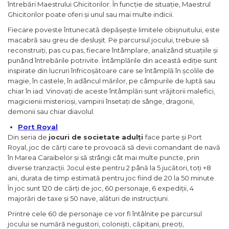
întrebări Maestrului Ghicitorilor. În funcție de situație, Maestrul
Ghicitorilor poate oferi și unul sau mai multe indicii.
Fiecare poveste întunecată depășește limitele obișnuitului, este
macabră sau greu de deslușit. Pe parcursul jocului, trebuie să
reconstruiți, pas cu pas, fiecare întâmplare, analizând situațiile și
punând întrebările potrivite. Întâmplările din această ediție sunt
inspirate din lucruri înfricoșătoare care se întâmplă în școlile de
magie, în castele, în adâncul mărilor, pe câmpurile de luptă sau
chiar în iad. Vinovați de aceste întâmplări sunt vrăjitorii malefici,
magicienii misterioși, vampirii însetați de sânge, dragonii,
demonii sau chiar diavolul.
Port Royal
Din seria de
jocuri de societate adulți
face parte și Port
Royal, joc de cărți care te provoacă să devii comandant de navă
în Marea Caraibelor și să strângi cât mai multe puncte, prin
diverse tranzacții. Jocul este pentru 2 până la 5 jucători, toți +8
ani, durata de timp estimată pentru joc fiind de 20 la 50 minute.
În joc sunt 120 de cărți de joc, 60 personaje, 6 expediții, 4
majorări de taxe și 50 nave, alături de instrucțiuni.
Printre cele 60 de personaje ce vor fi întâlnite pe parcursul
jocului se numără negustori, coloniști, căpitani, preoți,