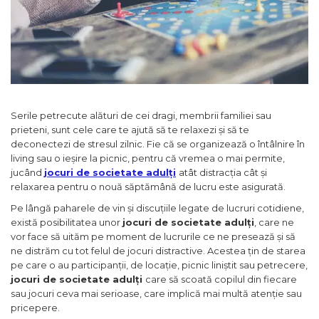
Jocuri pentru 2 persoane
Game cunoscute
Alias
Carcassonne
Catan
Cluedo
Dixit
Serile petrecute alături de cei dragi, membrii familiei sau
prieteni, sunt cele care te ajută să te relaxezi și să te
Monopoly
deconectezi de stresul zilnic. Fie că se organizează o întâlnire în
Orchard Games
living sau o ieșire la picnic, pentru că vremea o mai permite,
Jocuri cooperative
jucând
jocuri de societate adulți
atât distracția cât și
relaxarea pentru o nouă săptămână de lucru este asigurată.
Carti de joc
Pe lângă paharele de vin și discuțiile legate de lucruri cotidiene,
Jocuri de masa
există posibilitatea unor
jocuri de societate adulți
, care ne
Jocuri de societate in limba
vor face să uităm pe moment de lucrurile ce ne presează și să
romana
ne distrăm cu tot felul de jocuri distractive. Acestea țin de starea
pe care o au participanții, de locație, picnic liniștit sau petrecere,
Vezi toate jocurile de societate
jocuri de societate adulți
care să scoată copilul din fiecare
sau jocuri ceva mai serioase, care implică mai multă atenție sau
pricepere.