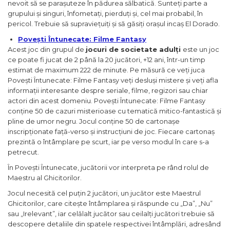
nevoit să se parașuteze în pădurea sălbatică. Sunteți parte a
grupului și singuri, înfometați, pierduți și, cel mai probabil, în
pericol. Trebuie să supraviețuiți și să găsiți orașul incaș El Dorado.
Povești Întunecate: Filme Fantasy
Acest joc din grupul de
jocuri de societate adulți
este un joc
ce poate fi jucat de 2 până la 20 jucători, +12 ani, într-un timp
estimat de maximum 222 de minute. Pe măsură ce veți juca
Povești Întunecate: Filme Fantasy veți desluși mistere și veți afla
informații interesante despre seriale, filme, regizori sau chiar
actori din acest domeniu. Povești Întunecate: Filme Fantasy
conține 50 de cazuri misterioase cu tematică mitico-fantastică și
pline de umor negru. Jocul conține 50 de cartonașe
inscripționate față-verso și instrucțiuni de joc. Fiecare cartonaș
prezintă o întâmplare pe scurt, iar pe verso modul în care s-a
petrecut.
În Povești Întunecate, jucătorii vor interpreta pe rând rolul de
Maestru al Ghicitorilor.
Jocul necesită cel puțin 2 jucători, un jucător este Maestrul
Ghicitorilor, care citește întâmplarea și răspunde cu „Da”, „Nu”
sau „Irelevant”, iar celălalt jucător sau ceilalți jucători trebuie să
descopere detaliile din spatele respectivei întâmplări, adresând