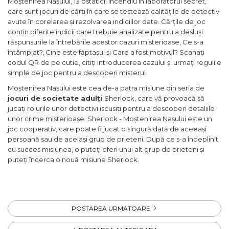
Moștenirea Nașului, 13 ostatici, Incendiu în laboratorul secret,
care sunt jocuri de cărți în care se testează calitățile de detectiv
avute în corelarea și rezolvarea indiciilor date. Cărțile de joc
conțin diferite indicii care trebuie analizate pentru a desluși
răspunsurile la întrebările acestor cazuri misterioase, Ce s-a
întâmplat?, Cine este făptașul și Care a fost motivul? Scanați
codul QR de pe cutie, citiți introducerea cazului și urmați regulile
simple de joc pentru a descoperi misterul.
Moștenirea Nașului este cea de-a patra misiune din seria de
jocuri de societate adulți
Sherlock, care vă provoacă să
jucați rolurile unor detectivi iscusiți pentru a descoperi detaliile
unor crime misterioase. Sherlock - Moștenirea Nașului este un
joc cooperativ, care poate fi jucat o singură dată de aceeași
persoană sau de același grup de prieteni. După ce s-a îndeplinit
cu succes misiunea, o puteți oferi unui alt grup de prieteni și
puteți încerca o nouă misiune Sherlock.
POSTAREA URMATOARE