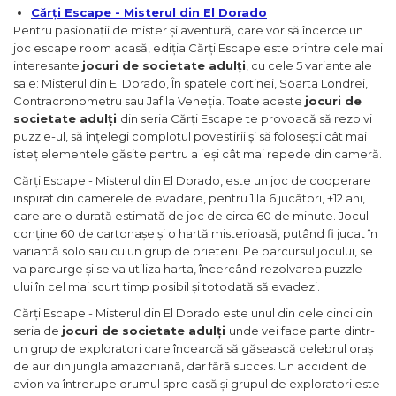
Cărți Escape - Misterul din El Dorado
Pentru pasionații de mister și aventură, care vor să încerce un
joc escape room acasă, ediția Cărți Escape este printre cele mai
interesante
jocuri de societate adulți
, cu cele 5 variante ale
sale: Misterul din El Dorado, În spatele cortinei, Soarta Londrei,
Contracronometru sau Jaf la Veneția. Toate aceste
jocuri de
societate adulți
din seria Cărți Escape te provoacă să rezolvi
puzzle-ul, să înțelegi complotul povestirii și să folosești cât mai
isteț elementele găsite pentru a ieși cât mai repede din cameră.
Cărți Escape - Misterul din El Dorado, este un joc de cooperare
inspirat din camerele de evadare, pentru 1 la 6 jucători, +12 ani,
care are o durată estimată de joc de circa 60 de minute. Jocul
conține 60 de cartonașe și o hartă misterioasă, putând fi jucat în
variantă solo sau cu un grup de prieteni. Pe parcursul jocului, se
va parcurge și se va utiliza harta, încercând rezolvarea puzzle-
ului în cel mai scurt timp posibil și totodată să evadezi.
Cărți Escape - Misterul din El Dorado este unul din cele cinci din
seria de
jocuri de societate adulți
unde vei face parte dintr-
un grup de exploratori care încearcă să găsească celebrul oraș
de aur din jungla amazoniană, dar fără succes. Un accident de
avion va întrerupe drumul spre casă și grupul de exploratori este