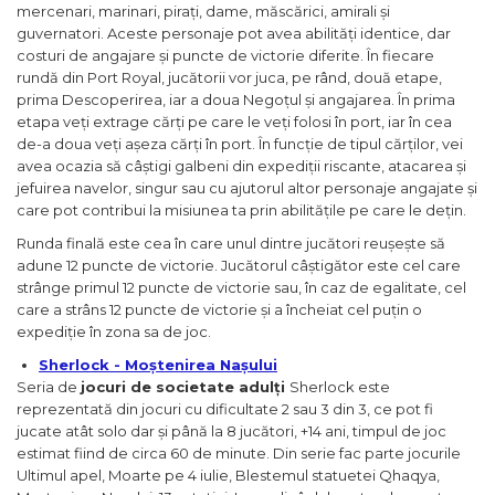
mercenari, marinari, pirați, dame, măscărici, amirali și
guvernatori. Aceste personaje pot avea abilități identice, dar
costuri de angajare și puncte de victorie diferite. În fiecare
rundă din Port Royal, jucătorii vor juca, pe rând, două etape,
prima Descoperirea, iar a doua Negoțul și angajarea. În prima
etapa veți extrage cărți pe care le veți folosi în port, iar în cea
de-a doua veți așeza cărți în port. În funcție de tipul cărților, vei
avea ocazia să câștigi galbeni din expediții riscante, atacarea și
jefuirea navelor, singur sau cu ajutorul altor personaje angajate și
care pot contribui la misiunea ta prin abilitățile pe care le dețin.
Runda finală este cea în care unul dintre jucători reușește să
adune 12 puncte de victorie. Jucătorul câștigător este cel care
strânge primul 12 puncte de victorie sau, în caz de egalitate, cel
care a strâns 12 puncte de victorie și a încheiat cel puțin o
expediție în zona sa de joc.
Sherlock - Moștenirea Nașului
Seria de
jocuri de societate adulți
Sherlock este
reprezentată din jocuri cu dificultate 2 sau 3 din 3, ce pot fi
jucate atât solo dar și până la 8 jucători, +14 ani, timpul de joc
estimat fiind de circa 60 de minute. Din serie fac parte jocurile
Ultimul apel, Moarte pe 4 iulie, Blestemul statuetei Qhaqya,