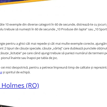
câte 10 exemple din diverse categorii în 60 de secunde, distrează-te cu jocuri
plu trebuie să numești în 60 de secunde „10 Produse din lapte” sau „10 Sport
ergie pentru a ghici cât mai repede și cât mai multe exemple corecte, ajungâ
 sunt 2 tipuri de căsuțe speciale, căsuțe „vârtej” care dublează punctele obținu
căsuțe „licitație” pe care când ajungi trebuie să pariezi numărul de termeni p
a pionul înainte sau înapoi pe tabla de joc.
 pe cei mici deopotrivă, pentru a petrece împreună timp de calitate și reprezin
ea
și spiritul de echipă.
k Holmes (RO)