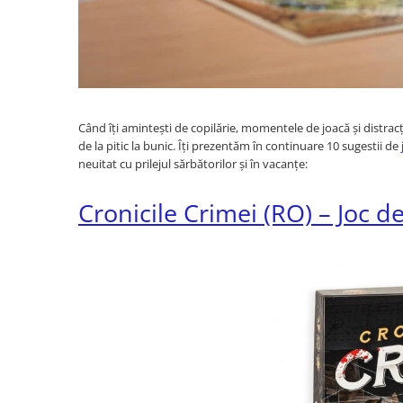
Când îți amintești de copilărie, momentele de joacă și distracți
de la pitic la bunic. Îți prezentăm în continuare 10 sugestii de
neuitat cu prilejul sărbătorilor și în vacanțe:
Cronicile Crimei (RO) – Joc de