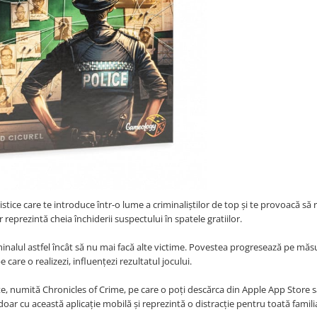
istice care te introduce într-o lume a criminaliștilor de top și te provoacă să 
 reprezintă cheia închiderii suspectului în spatele gratiilor.
iminalul astfel încât să nu mai facă alte victime. Povestea progresează pe măs
 care o realizezi, influențezi rezultatul jocului.
uite, numită Chronicles of Crime, pe care o poți descărca din Apple App Store 
doar cu această aplicație mobilă și reprezintă o distracție pentru toată famili