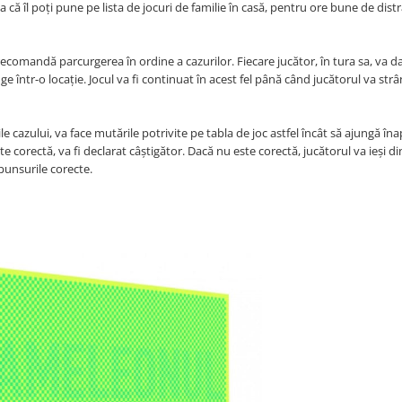
șa că îl poți pune pe lista de jocuri de familie în casă, pentru ore bune de distr
recomandă parcurgerea în ordine a cazurilor. Fiecare jucător, în tura sa, va da
într-o locație. Jocul va fi continuat în acest fel până când jucătorul va str
e cazului, va face mutările potrivite pe tabla de joc astfel încât să ajungă îna
 corectă, va fi declarat câștigător. Dacă nu este corectă, jucătorul va ieși din
spunsurile corecte.