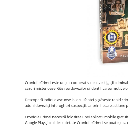
Cronicile Crimei este un joc cooperativ de investigații criminal
cazuri misterioase. Găsirea dovezilor și identificarea motivelor
Descoperă indiciile ascunse la locul faptei și găsește rapid cr
aduni dovezi și interoghezi suspecții, iar prin fiecare acțiune pe
Cronicile Crimei necesită folosirea unei aplicații mobile grat
Google Play. Jocul de societate Cronicile Crimei se poate juca 