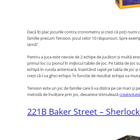
Dacă îți plac jocurile contra cronometru și crezi că poți numi 
familie precum Tension, jocul celor 10 răspunsuri. Spre exem
iarnă”.
Pentru a juca este nevoie de 2 echipe de jucători și multă en
primul loc cu pionul în mijlocul tablei de joc. Pe tabla de joc
echipă în runda anterioară, înaintând rapid pe tabla de joc și 
crezi că-l va ghici echipa. În funcție de rezultat echipa va mut
Tension este un joc de familie care îi va distra pe cei mari și
metodă de învățare prin joc, deoarece stimulează
creativitat
221B Baker Street – Sherloc