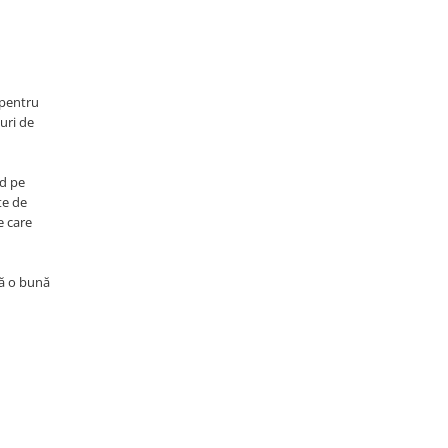
 pentru
uri de
nd pe
te de
e care
tă o bună