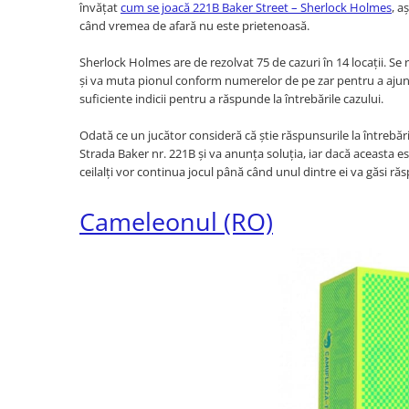
învățat
cum se joacă 221B Baker Street – Sherlock Holmes
, a
când vremea de afară nu este prietenoasă.
Sherlock Holmes are de rezolvat 75 de cazuri în 14 locații. Se 
și va muta pionul conform numerelor de pe zar pentru a ajunge 
suficiente indicii pentru a răspunde la întrebările cazului.
Odată ce un jucător consideră că știe răspunsurile la întrebăril
Strada Baker nr. 221B și va anunța soluția, iar dacă aceasta este
ceilalți vor continua jocul până când unul dintre ei va găsi ră
Cameleonul (RO)