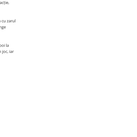
acție,
 cu zarul
ânge
poi la
 joc, iar